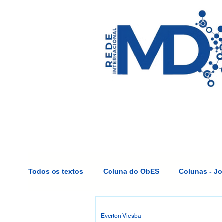
Rede MD
Programas e Projet
Todos os textos
Coluna do ObES
Colunas - J
Publicações
Everton Viesba