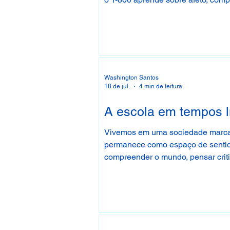
tendência humana de agir como el
Washington Santos
18 de jul.
4 min de leitura
A escola em tempos l
Vivemos em uma sociedade marcada 
permanece como espaço de sentido,
compreender o mundo, pensar criti
oferecer chão sem impedir o movim