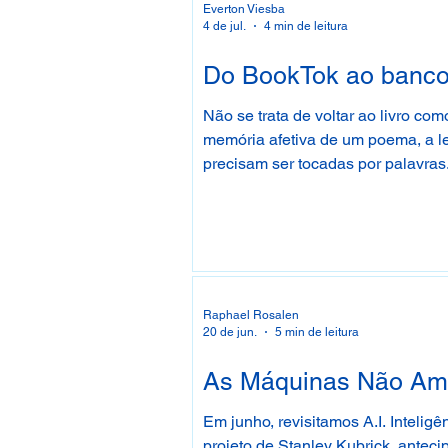
Everton Viesba
4 de jul.
4 min de leitura
Do BookTok ao banco d
Não se trata de voltar ao livro co
memória afetiva de um poema, a l
precisam ser tocadas por palavras
Raphael Rosalen
20 de jun.
5 min de leitura
As Máquinas Não Amam:
Em junho, revisitamos A.I. Inteligê
projeto de Stanley Kubrick, antecip