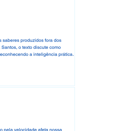
s saberes produzidos fora dos
 Santos, o texto discute como
econhecendo a inteligência prática, a
são pela velocidade afeta nossa