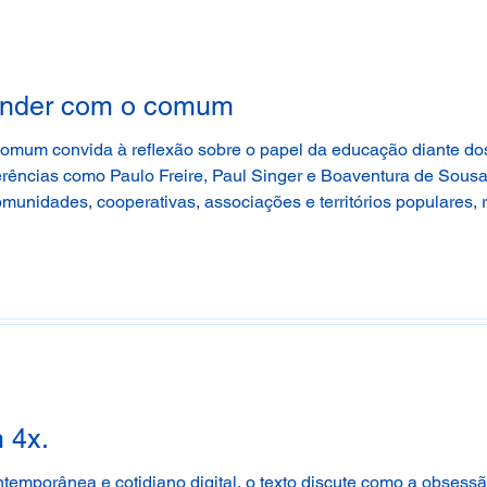
render com o comum
comum convida à reflexão sobre o papel da educação diante do
erências como Paulo Freire, Paul Singer e Boaventura de Sousa
unidades, cooperativas, associações e territórios populares, r
como elementos formativos indispensáveis.
 4x.
 contemporânea e cotidiano digital, o texto discute como a obses