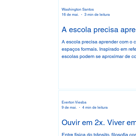
Washington Santos
16 de mai.
3 min de leitura
A escola precisa ap
A escola precisa aprender com o 
espaços formais. Inspirado em ref
escolas podem se aproximar de com
escuta e a participação coletiva 
Everton Viesba
9 de mai.
4 min de leitura
Ouvir em 2x. Viver em
Entre física do trânsito, filosofia