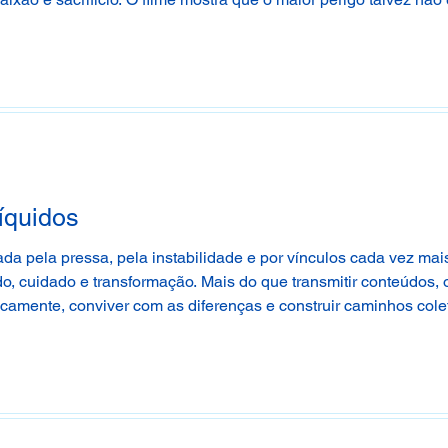
as.
íquidos
pela pressa, pela instabilidade e por vínculos cada vez mais 
 cuidado e transformação. Mais do que transmitir conteúdos, o
camente, conviver com as diferenças e construir caminhos cole
ento e cultivar vínculos que ajudem a vida a não se dissolver.