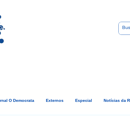
os
Eventos e Cursos
Espaço MD
CMD 2026
ornal O Democrata
Externos
Especial
Notícias da 