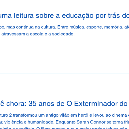
uma leitura sobre a educação por trás d
 mas continua na cultura. Entre música, esporte, memória, afe
atravessam a escola e a sociedade.
cê chora: 35 anos de O Exterminador do
turo 2 transformou um antigo vilão em herói e levou ao cinem
lear, violência e humanidade. Enquanto Sarah Connor se torna fria
ixão e sacrifício. O filme mostra que o maior perigo talvez nã