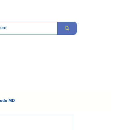
Revista Mov Doc
Fale conosco
Rede MD