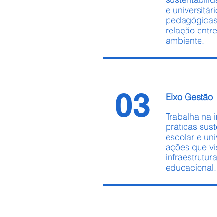
e universitár
pedagógicas
relação entr
ambiente.
03
Eixo Gestão
Trabalha na
práticas sus
escolar e un
ações que vi
infraestrutur
educacional.