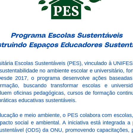
Programa Escolas Sustentáveis
struindo Espaços Educadores Sustentá
itária Escolas Sustentáveis (PES), vinculado à UNI
ustentabilidade no ambiente escolar e universitário, fo
Desde 2017, o programa desenvolve ações baseadas
formação, buscando transformar escolas e univer
ncluem oficinas pedagógicas, cursos de formação contin
práticas educativas sustentáveis.
ducação e meio ambiente, o PES colabora com escolas,
acto social e ambiental. A iniciativa está integrada a 
Sustentável (ODS) da ONU, promovendo capacitações, 