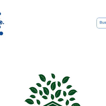
os
Eventos e Cursos
Espaço MD
CMD 2026