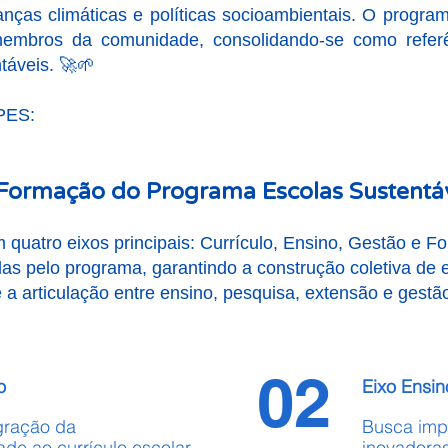
ças climáticas e políticas socioambientais. O program
membros da comunidade, consolidando-se como referê
táveis. 🚀🌱
 PES:
Formação do Programa Escolas Sustentáv
 quatro eixos principais: Currículo, Ensino, Gestão e 
idas pelo programa, garantindo a construção coletiva de
 a articulação entre ensino, pesquisa, extensão e gestã
02
o
Eixo Ensin
gração da
Busca imp
ade ao currículo escolar
inovadoras