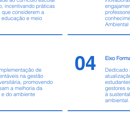
io, incentivando práticas
engajamen
 que considerem a
professore
e educação e meio
conhecime
Ambiental 
04
Eixo Form
 implementação de
Dedicado 
tentáveis na gestão
atualizaçã
iversitária, promovendo
estudante
sam a melhoria da
gestores s
a e do ambiente
à sustenta
ambiental.