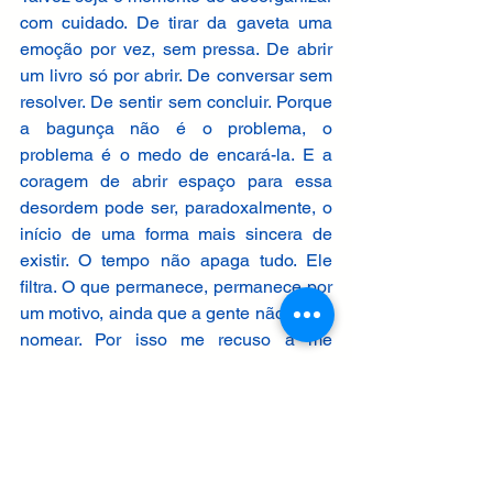
com cuidado. De tirar da gaveta uma 
emoção por vez, sem pressa. De abrir 
um livro só por abrir. De conversar sem 
resolver. De sentir sem concluir. Porque 
a bagunça não é o problema, o 
problema é o medo de encará-la. E a 
coragem de abrir espaço para essa 
desordem pode ser, paradoxalmente, o 
início de uma forma mais sincera de 
existir. O tempo não apaga tudo. Ele 
filtra. O que permanece, permanece por 
um motivo, ainda que a gente não saiba 
nomear. Por isso me recuso a me 
desfazer dos meus livros não lidos. Eles 
me esperam com uma paciência que o 
mundo não tem. E eu espero por mim 
mesmo, até o dia em que poderei abri-
los sem medo. É assim, ninguém vive 