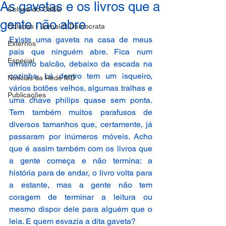
As gavetas e os livros que a
Coluna do ObES
gente não abre
Colunas - Jornal O Democrata
Existe uma gaveta na casa de meus 
Externos
pais que ninguém abre. Fica num 
Especial
armário balcão, debaixo da escada na 
cozinha. Lá dentro tem um isqueiro, 
Notícias da Rede MD
vários botões velhos, algumas tralhas e 
Publicações
uma chave philips quase sem ponta. 
Tem também muitos parafusos de 
diversos tamanhos que, certamente, já 
passaram por inúmeros móveis. Acho 
que é assim também com os livros que 
a gente começa e não termina: a 
história para de andar, o livro volta para 
a estante, mas a gente não tem 
coragem de terminar a leitura ou 
mesmo dispor dele para alguém que o 
leia. E quem esvazia a dita gaveta? 