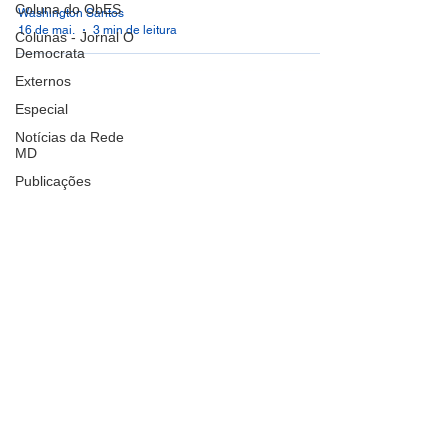
Coluna do ObES
Washington Santos
16 de mai.
3 min de leitura
Colunas - Jornal O
Democrata
Externos
Especial
Notícias da Rede
MD
Publicações