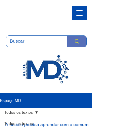
Espaço MD
Todos os textos
Todos os textos
A escola precisa aprender com o comum