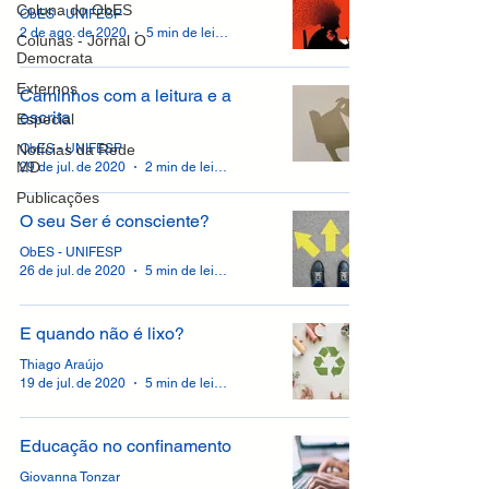
Coluna do ObES
ObES - UNIFESP
2 de ago. de 2020
5 min de leitura
Colunas - Jornal O
Democrata
Externos
Caminhos com a leitura e a
escrita
Especial
Notícias da Rede
ObES - UNIFESP
MD
29 de jul. de 2020
2 min de leitura
Publicações
O seu Ser é consciente?
ObES - UNIFESP
26 de jul. de 2020
5 min de leitura
E quando não é lixo?
Thiago Araújo
19 de jul. de 2020
5 min de leitura
Educação no confinamento
Giovanna Tonzar